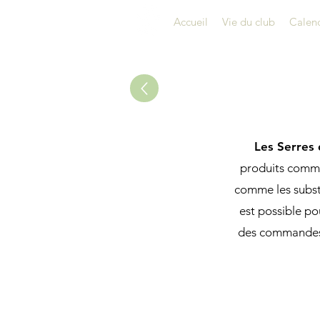
Accueil
Vie du club
Calend
Les Serres
produits comme
comme les substr
est possible p
des commandes s