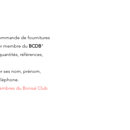
E COMMANDE
Commande de fournitures
our membre du
BCDB
"
quantités, références,
l
r ses nom, prénom,
éléphone.
membres du Bonsaï Club