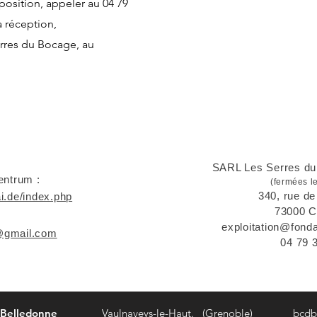
position, appeler au 04 79
a réception,
rres du Bocage, au
LIENS
SARL Les Serres d
entrum :
(fermées l
340, rue d
i.de/index.php
73000 
exploitation@fond
@gmail.com
04 79 
 Belledonne
Vaulnaveys-le-Haut. (Grenoble)
bcdb