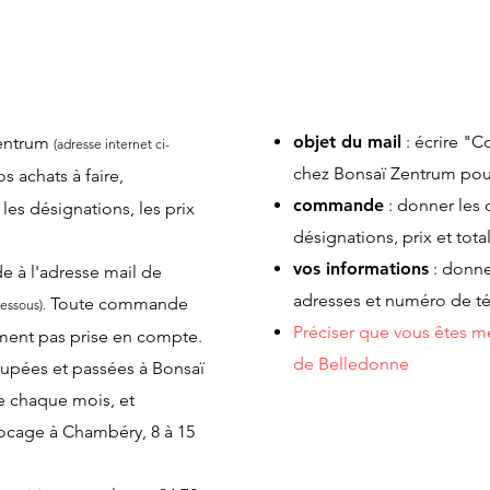
 DE COMMANDE
LE MAIL D
objet du mail
: écrire "
 Zentrum
(adresse internet ci-
chez Bonsaï Zentrum p
os achats à faire,
commande
: donner les 
les désignations, les prix
désignations, prix et tota
vos informations
: donne
 à l'adresse mail de
adresses et numéro de t
Toute commande
dessous).
Préciser que vous êtes 
ment pas prise en compte.
de Belledonne
pées et passées à Bonsaï
e chaque mois, et
ocage à Chambéry, 8 à 15