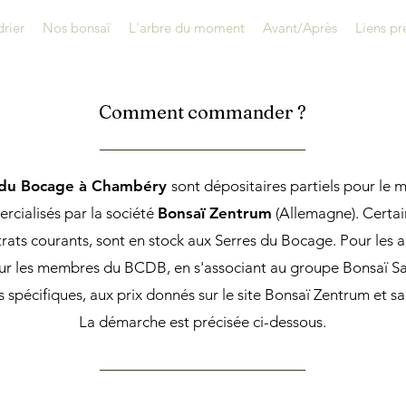
rier
Nos bonsaï
L'arbre du moment
Avant/Après
Liens pr
Comment commander ?
 du Bocage à Chambéry
sont dépositaires partiels pour le ma
rcialisés par la société
Bonsaï Zentrum
(Allemagne). Certain
ats courants, sont en stock aux Serres du Bocage. Pour les au
our les membres du BCDB, en s'associant au groupe Bonsaï Sa
pécifiques, aux prix donnés sur le site Bonsaï Zentrum et san
La démarche est précisée ci-dessous.