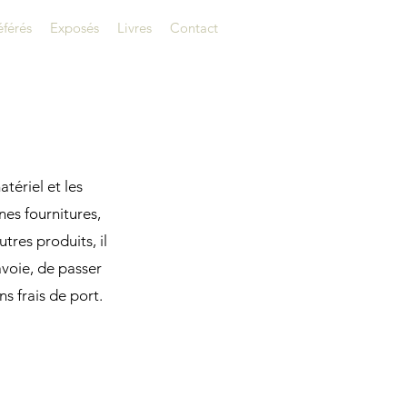
éférés
Exposés
Livres
Contact
tériel et les
es fournitures,
tres produits, il
voie, de passer
s frais de port.