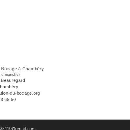
u Bocage à Chambéry
e dimanche)
e Beauregard
Chambéry
ation-du-bocage.org
33 68 60
38410@gmail.com