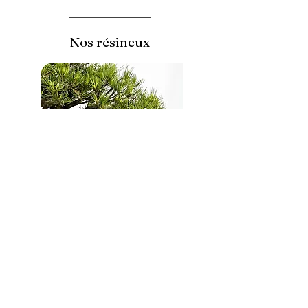
Nos résineux
Nos pins, épicéas et mélèzes
Nos genévriers
Nos podocarpus et cèdres