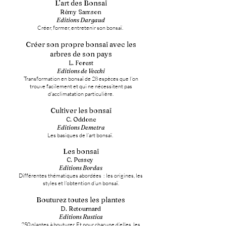
L’art des Bonsaï
Rémy Samson
Editions Dargaud
Créer, former, entretenir son bonsaï.
Créer son propre bonsaï avec les
arbres de son pays
L. Forest
Editions de Vecchi
Transformation en bonsaï de 28 espèces que l’on
trouve facilement et qui ne nécessitent pas
d'acclimatation particulière.
Cultiver les bonsaï
C. Oddone
Editions Demetra
Les basiques de l’art bonsaï.
Les bonsaï
C. Pessey
Editions Bordas
Différentes thématiques abordées : les origines, les
styles et l'obtention d’un bonsaï.
Bouturez toutes les plantes
D. Retournard
Editions Rustica
250 plantes à bouturer. Et pour chacune d’elles, les