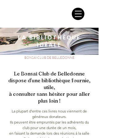
LA BIBLIOTHÈQUE
IDÉALE
BONSAI CLUB DE BELLEDONNE
Le Bonsaï Club de Belledonne
dispose d'une bibliothèque fournie,
utile,
à consulter sans hésiter pour aller
plus loin !
La plupart d'entre ces livres nous viennent de
généreux donateurs.
Ils peuvent être empruntés par les adhérents du
club pour une durée de un mois,
en faisant la demande lors des réunions à la salle