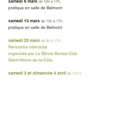
samedi 6 mars
de 10h à 17h,
pratique
en salle de Belmont
samedi 13 mars
de 10h à 17h,
pratique
en salle de Belmont
samedi 20 mars
de 9h à 17h,
Rencontre interclubs
organisée par Le Bièvre Bonsaï Club
Saint-Hilaire-de-la-Côte
samedi 3 et dimanche 4 avril
de
10h à
17
h,
stage avec Michel Augeix, en salle de
Belmont
dimanche 9 mai
à 20h30,
visioconférence - formation
samedi 15 mai
de 10h à 17h,
pratique
en salle de Belmont