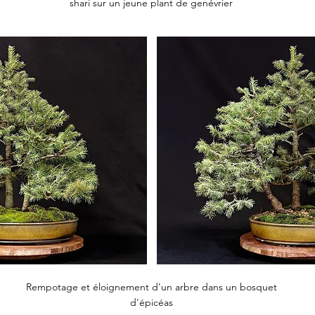
shari sur un jeune plant de genévrier
Rempotage et éloignement d'un arbre dans un bosquet
d'épicéas