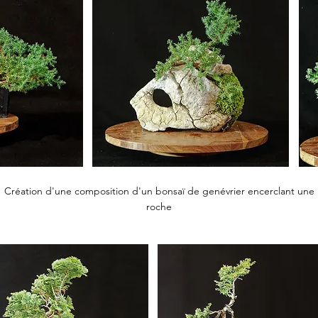
Création d'une composition d'un bonsaï de genévrier encerclant une
roche