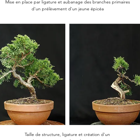
Mise en place par ligature et aubanage des branches primaires
d'un prélèvement d'un jeune épicéa
Taille de structure, ligature et création d'un