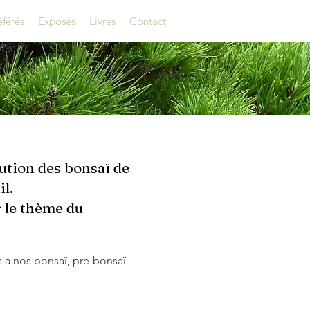
éférés
Exposés
Livres
Contact
ution des bonsaï de
l.
r le thème du
s à nos bonsaï, prè-bonsaï