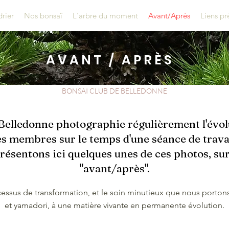
rier
Nos bonsaï
L'arbre du moment
Avant/Après
Liens pr
AVANT / APRÈS
BONSAI CLUB DE BELLEDONNE
Belledonne photographie régulièrement l'évol
es membres sur le temps d'une séance de travai
ésentons ici quelques unes de ces photos, su
"avant/après".
processus de transformation, et le soin minutieux que nous porton
et yamadori, à une matière vivante en permanente évolution.